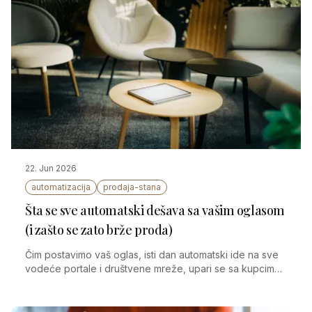
22. Jun 2026
automatizacija
prodaja-stana
Šta se sve automatski dešava sa vašim oglasom
(i zašto se zato brže proda)
Čim postavimo vaš oglas, isti dan automatski ide na sve
vodeće portale i društvene mreže, upari se sa kupcima
iz naše baze, a Sara odgovara 24/7 — zato se stan brže
proda.