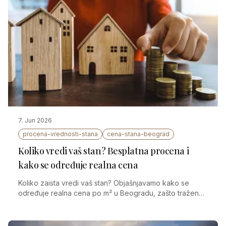
7. Jun 2026
procena-vrednosti-stana
cena-stana-beograd
Koliko vredi vaš stan? Besplatna procena i
kako se određuje realna cena
Koliko zaista vredi vaš stan? Objašnjavamo kako se
određuje realna cena po m² u Beogradu, zašto tražena
cena nije i realna, i kako da dobijete besplatnu procenu
vrednosti stana.