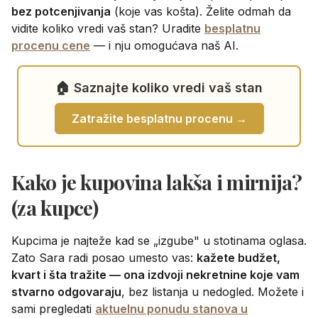
bez potcenjivanja
(koje vas košta). Želite odmah da
vidite koliko vredi vaš stan? Uradite
besplatnu
procenu cene
— i nju omogućava naš AI.
🏠 Saznajte koliko vredi vaš stan
Zatražite besplatnu procenu →
Kako je kupovina lakša i mirnija?
(za kupce)
Kupcima je najteže kad se „izgube" u stotinama oglasa.
Zato Sara radi posao umesto vas:
kažete budžet,
kvart i šta tražite — ona izdvoji nekretnine koje vam
stvarno odgovaraju
, bez listanja u nedogled. Možete i
sami pregledati
aktuelnu ponudu stanova u