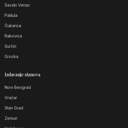
Savski Venac
Palilula
Čukarica
Rakovica
Surčin
Grocka
Izdavanje stanova
Novi Beograd
Vračar
Stari Grad
Zemun