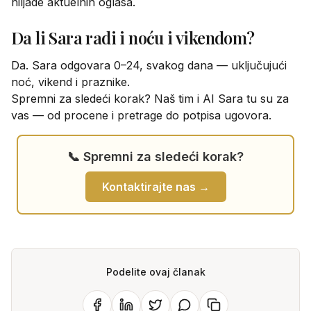
hiljade aktuelnih oglasa.
Da li Sara radi i noću i vikendom?
Da. Sara odgovara 0–24, svakog dana — uključujući
noć, vikend i praznike.
Spremni za sledeći korak? Naš tim i AI Sara tu su za
vas — od procene i pretrage do potpisa ugovora.
📞 Spremni za sledeći korak?
Kontaktirajte nas →
Podelite ovaj članak