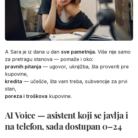
A Sara je iz dana u dan
sve pametnija.
Više nije samo
za pretragu stanova — pomaže i oko:
pravnih pitanja
— ugovor, uknjižba, šta proveriti pre
kupovine,
kredita
— učešće, šta vam treba, subvencije za prvi
stan,
poreza i troškova
kupovine.
AI Voice — asistent koji se javlja i
na telefon, sada dostupan 0–24