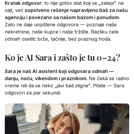
Kratak odgovor:
to nije gotov alat koji se „zalepi" na
sajt, već
sopstveno rešenje napravljeno baš za našu
agenciju i povezano sa našom bazom i ponudom.
Zato ne daje uopštene odgovore — poznaje naše
nekretnine, naše kupce i naše tržište. Razliku ćete
odmah osetiti: brže, tačnije, bez praznog hoda.
Ko je AI Sara i zašto je tu 0–24?
Sara je naš AI asistent koji odgovara odmah —
danju, noću, vikendom i praznikom.
Ne čeka se radno
vreme niti da se neko „javi kad stigne". Pitate — Sara
odgovori za par sekundi.