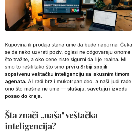
Kupovina ili prodaja stana ume da bude naporna. Čeka
se da neko uzvrati poziv, oglasi ne odgovaraju onome
što tražite, a oko cene niste sigurni da li je realna. Mi
smo to rešili tako što smo
prvi u Srbiji spojili
sopstvenu veštačku inteligenciju sa iskusnim timom
agenata.
AI radi brz i mukotrpan deo, a naši ljudi rade
ono što mašina ne ume —
slušaju, savetuju i izvedu
posao do kraja.
Šta znači „naša" veštačka
inteligencija?