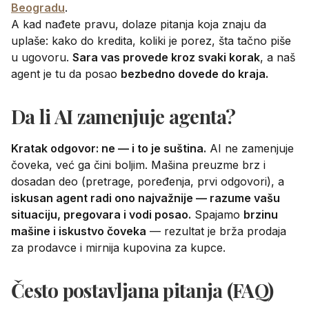
Beogradu
.
A kad nađete pravu, dolaze pitanja koja znaju da
uplaše: kako do kredita, koliki je porez, šta tačno piše
u ugovoru.
Sara vas provede kroz svaki korak
, a naš
agent je tu da posao
bezbedno dovede do kraja.
Da li AI zamenjuje agenta?
Kratak odgovor: ne — i to je suština.
AI ne zamenjuje
čoveka, već ga čini boljim. Mašina preuzme brz i
dosadan deo (pretrage, poređenja, prvi odgovori), a
iskusan agent radi ono najvažnije — razume vašu
situaciju, pregovara i vodi posao.
Spajamo
brzinu
mašine i iskustvo čoveka
— rezultat je brža prodaja
za prodavce i mirnija kupovina za kupce.
Često postavljana pitanja (FAQ)