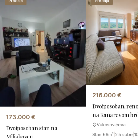
Prodaja
Prodaja
216.000
€
Dvoiposoban, reno
na Kanarevom br
173.000
€
Vukasovićeva
Dvoiposoban stan na
Stan
|
66
m²
|
2.5 sobe
|
1
Miljakovcu