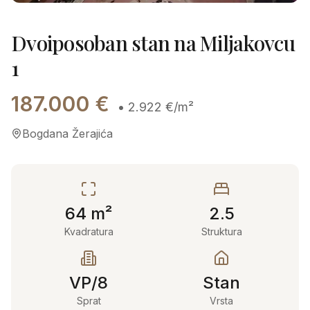
Dvoiposoban stan na Miljakovcu
1
187.000
€
•
2.922
€/m²
Bogdana Žerajića
64
m²
2.5
Kvadratura
Struktura
VP/8
Stan
Sprat
Vrsta