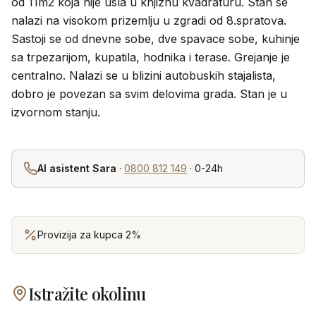
od 11m2 koja nije usla u knjiznu kvadraturu. Stan se
nalazi na visokom prizemlju u zgradi od 8.spratova.
Sastoji se od dnevne sobe, dve spavace sobe, kuhinje
sa trpezarijom, kupatila, hodnika i terase. Grejanje je
centralno. Nalazi se u blizini autobuskih stajalista,
dobro je povezan sa svim delovima grada. Stan je u
izvornom stanju.
AI asistent Sara
·
0800 812 149
· 0-24h
Provizija za kupca 2%
Istražite okolinu