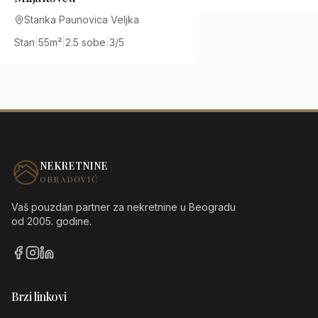
Stanka Paunovica Veljka
Stan
|
55
m²
|
2.5 sobe
|
3/5
NEKRETNINE
OBRADOVIĆ
Vaš pouzdan partner za nekretnine u Beogradu
od 2005. godine.
Brzi linkovi