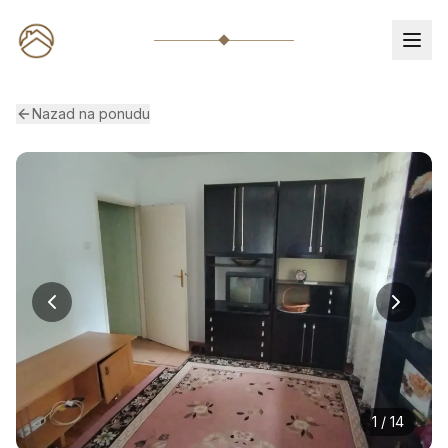
Nazad na ponudu
1
/
14