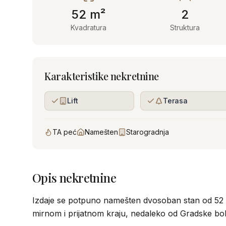
52
m²
2
Kvadratura
Struktura
Karakteristike nekretnine
Lift
Terasa
TA peć
Namešten
Starogradnja
Opis nekretnine
Izdaje se potpuno namešten dvosoban stan od 52 m
mirnom i prijatnom kraju, nedaleko od Gradske bol