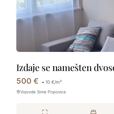
Izdaje se namešten dvos
500
€
•
10
€/m²
Vojvode Sime Popovica