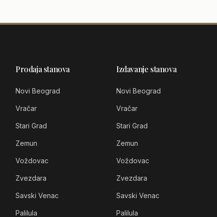
Stan
|
50
m²
|
3 sobe
|
1/1
m²
|
3 sobe
|
2/3
Prodaja stanova
Izdavanje stanova
Novi Beograd
Novi Beograd
Vračar
Vračar
Stari Grad
Stari Grad
Zemun
Zemun
Voždovac
Voždovac
Zvezdara
Zvezdara
Savski Venac
Savski Venac