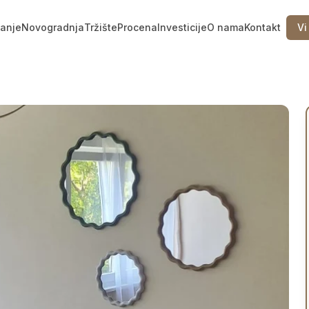
vanje
Novogradnja
Tržište
Procena
Investicije
O nama
Kontakt
Vi