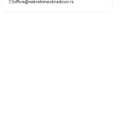
office@nekretnineobradovic.rs