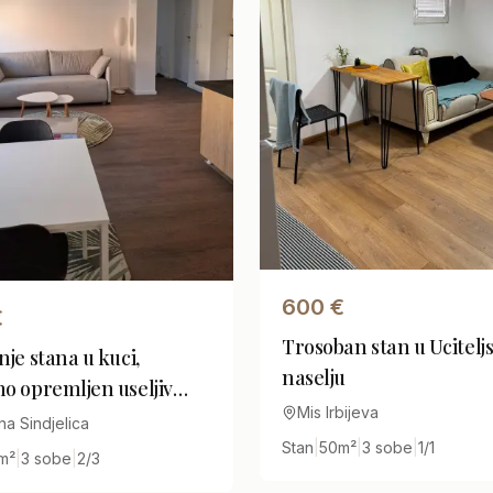
600
€
€
Trosoban stan u Ucitel
nje stana u kuci,
naselju
o opremljen useljiv
Mis Irbijeva
h
na Sindjelica