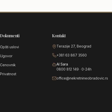
Dokumenti
Kontakt
Terazije 27, Beograd
Opšti uslovi
+381 63 867 3560
Ugovor
AI Sara
Cenovnik
0800 812 149
· 0-24h
Privatnost
office@nekretnineobradovic.rs