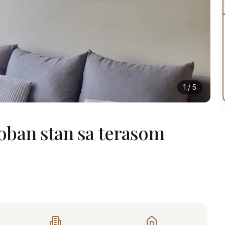
1
/
5
oban stan sa terasom