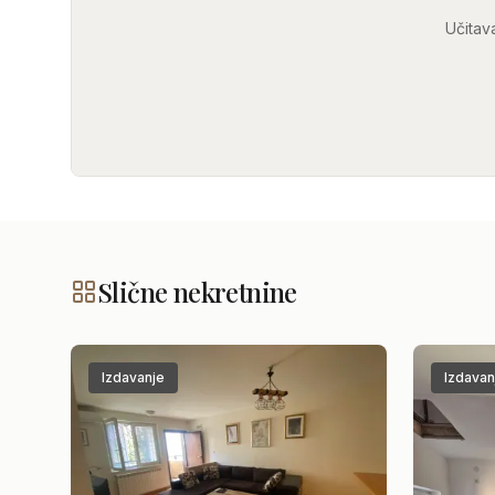
Učitav
Linije prevoza:
28
40
62
64
77
Slične nekretnine
Izdavanje
Izdavan