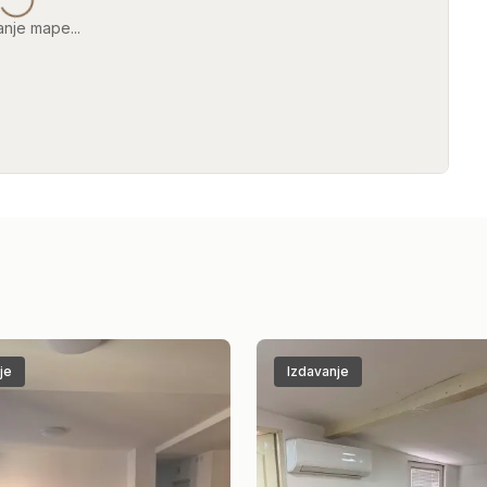
anje mape...
je
Izdavanje