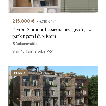
215.000
€
•
5.318
€/m²
Centar Zemuna, luksuzna novogradnja sa
parkingom i dvorištem
Dobanovačka
Stan
|
40.43
m²
|
2 sobe
|
PR/1
Prodaja