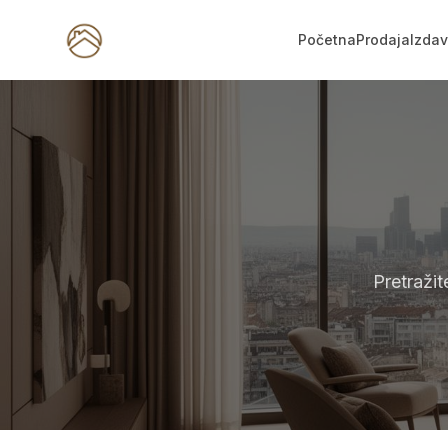
Početna
Prodaja
Izda
Pretraži