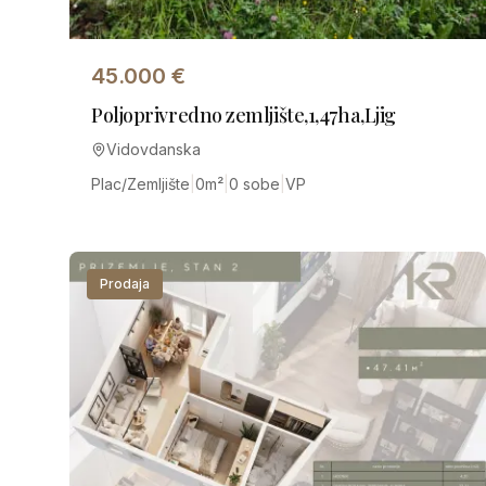
45.000
€
Poljoprivredno zemljište,1,47ha,Ljig
Vidovdanska
Plac/Zemljište
|
0
m²
|
0 sobe
|
VP
Prodaja