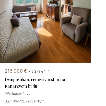
216.000
€
•
3.273
€/m²
Dvoiposoban, renoviran stan na
Kanarevom brdu
Vukasovićeva
Stan
|
66
m²
|
2.5 sobe
|
10/14