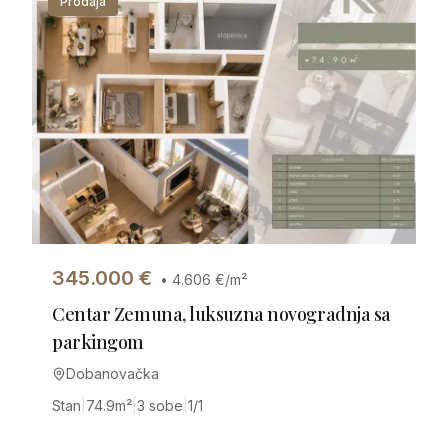
Prodaja
345.000
€
•
4.606
€/m²
Centar Zemuna, luksuzna novogradnja sa
parkingom
Dobanovačka
Stan
|
74.9
m²
|
3 sobe
|
1/1