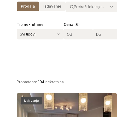
Prodaja
Izdavanje
Pretraži lokacije...
Tip nekretnine
Cena (€)
Svi tipovi
Tip gradnje
Grejanje
Uknji
Pronađeno
:
194
nekretnina
Izdavanje