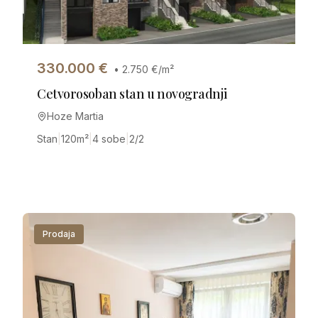
330.000
€
•
2.750
€/m²
Cetvorosoban stan u novogradnji
Hoze Martia
Stan
|
120
m²
|
4 sobe
|
2/2
Prodaja