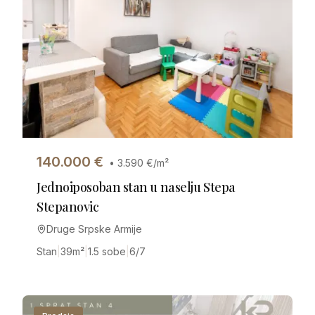
140.000
€
•
3.590
€/m²
Jednoiposoban stan u naselju Stepa
Stepanovic
Druge Srpske Armije
Stan
|
39
m²
|
1.5 sobe
|
6/7