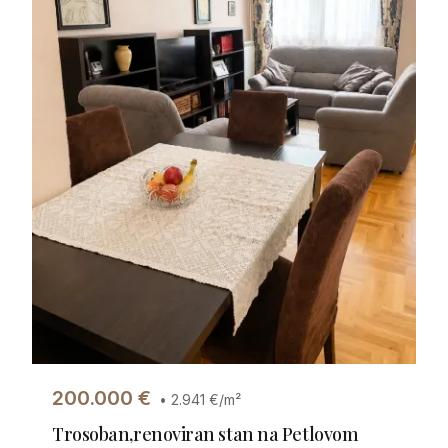
200.000
€
•
2.941
€/m²
Trosoban,renoviran stan na Petlovom