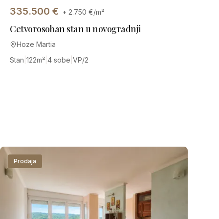
335.500
€
•
2.750
€/m²
Cetvorosoban stan u novogradnji
Hoze Martia
Stan
|
122
m²
|
4 sobe
|
VP/2
Prodaja