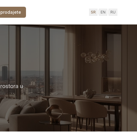
 prodajete
SR
|
EN
|
RU
rostora u