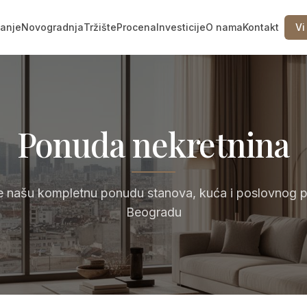
vanje
Novogradnja
Tržište
Procena
Investicije
O nama
Kontakt
Vi
Ponuda nekretnina
te našu kompletnu ponudu stanova, kuća i poslovnog p
Beogradu