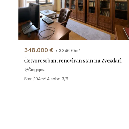
348.000
€
•
3.346
€/m²
Četvorosoban, renoviran stan na Zvezdari
Čingrijina
Stan
|
104
m²
|
4 sobe
|
3/6