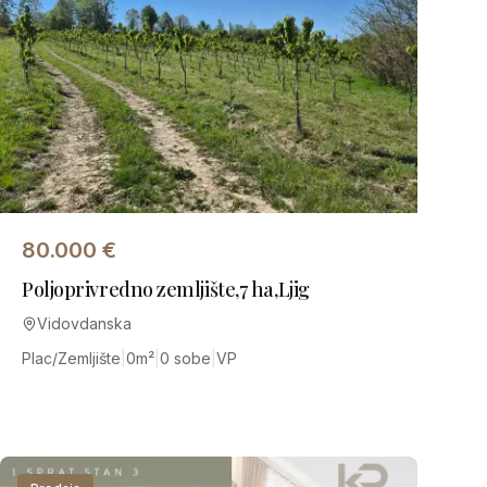
80.000
€
Poljoprivredno zemljište,7 ha,Ljig
Vidovdanska
Plac/Zemljište
|
0
m²
|
0 sobe
|
VP