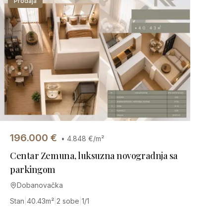
Prodaja
196.000
€
•
4.848
€/m²
Centar Zemuna, luksuzna novogradnja sa
parkingom
Dobanovačka
Stan
|
40.43
m²
|
2 sobe
|
1/1