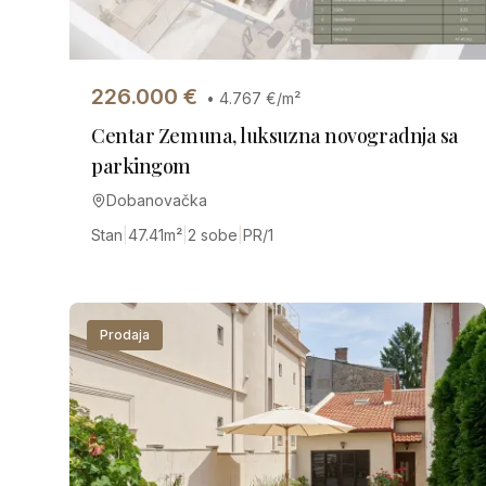
226.000
€
•
4.767
€/m²
Centar Zemuna, luksuzna novogradnja sa
parkingom
Dobanovačka
Stan
|
47.41
m²
|
2 sobe
|
PR/1
Prodaja