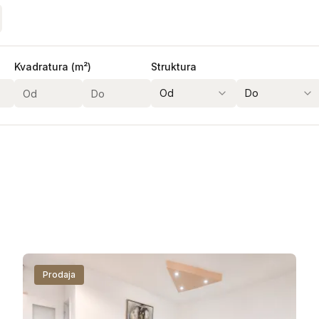
Kvadratura (m²)
Struktura
Od
Do
ženo
Lift
Terasa
Parking
Garaža
Prodaja