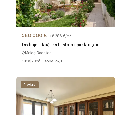
580.000
€
•
8.286
€/m²
Dedinje – kuća sa baštom i parkingom
Malog Radojice
Kuća
|
70
m²
|
3 sobe
|
PR/1
Prodaja