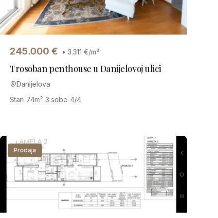
245.000
€
•
3.311
€/m²
Trosoban penthouse u Danijelovoj ulici
Danijelova
Stan
|
74
m²
|
3 sobe
|
4/4
Prodaja