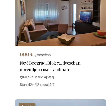
600
€
/mesečno
Novi Beograd, Blok 72, dvosoban,
opremljen i useljiv odmah
Mileve Maric Ajnstaj
Stan
|
42
m²
|
2 sobe
|
4/7